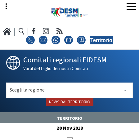
LA FEDERAZIONE
Comitati regionali FIDESM
Vai al dettaglio dei nostri Comitati
AREA SPORT
Scegli la regione
NEWS DAL TERRITORIO
AREA TECNICA
TERRITORIO
20
Nov
2018