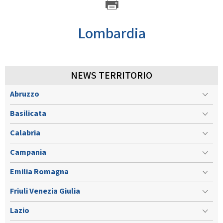
GARE
Lombardia
NEWS TERRITORIO
Contatti
Discipline
Abruzzo
Basilicata
Calabria
Tesseramento
Territorio
Campania
Emilia Romagna
Formazione
Albo Soci
Friuli Venezia Giulia
Lazio