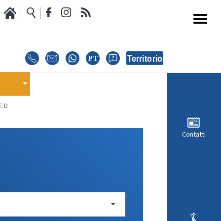
Media
Calendario Gare
oci
GARE
E
E D
E
EVENTI
Contatti
MODULISTICA RICHIESTA COMPETIZIONI
ISCRIZIONE COMPETIZIONI
INTERNAZIONALI
i
REGOLAMENTI E COMUNICAZIONI