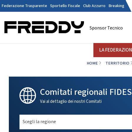
Federazione Trasparente
Sportello Fiscale
Club Azzurro
Breaking
Tesseramen
Contatti
Sponsor Tecnico
Discipline
LA FEDERAZIONE
A
LA FEDERAZIO
HOME
TERRITORIO
DANZE
STRUTTURA
Il Presidente
La
Consiglio Federale
Soci Onorari
Comitati regionali FIDE
Revisori dei Conti
Commissione Federali Atleti
Vai al dettaglio dei nostri Comitati
Commissione Federale Tecnici
Da
Segreteria Generale
Scegli la regione
D
CORPORATE