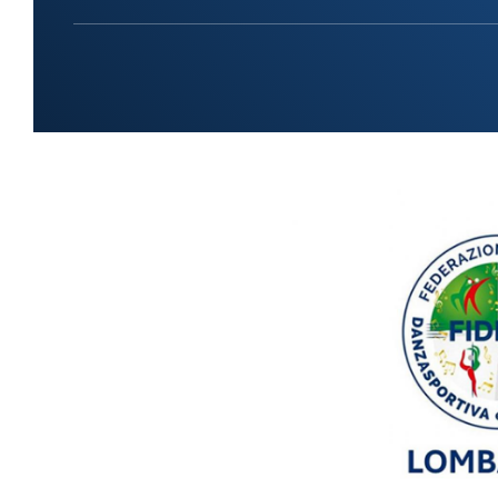
Da
CARTE FEDERALI E REGOLAMENTI
Documenti Federali
Co
Regolamento dell'attività sportiva
DANZE
TRASPARENZA
S
Albo Fornitori
Chor
Bandi di Gara
S
Bilanci
CONVENZIONI
DA
Riproduzione musicale Siae-Scf
Li
Finanziamenti Credito Sportivo
Assicurazione
Visite Medico Sportive FMSI
DA
Enti di Promozione
Lis
BENEMERENZE
Fo
Fru