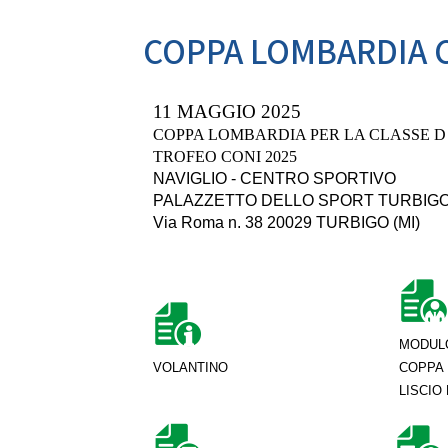
Da
DIRIGENTI SPORTIVI
COPPA LOMBARDIA C
DANZ
UFFICIO STAMPA
D
Mode
11 MAGGIO 2025
GIUSTIZIA SPORTIVA
COPPA LOMBARDIA PER LA CLASSE D
Decisioni
TROFEO CONI 2025
Regolamento
NAVIGLIO - CENTRO SPORTIVO
Componenti e recapiti
STRE
PALAZZETTO DELLO SPORT TURBIG
Via Roma n. 38 20029 TURBIGO (MI)
SAFEGUARDING
E
Policy
LOGO E PATROCINIO
MODULO
SETTO
VOLANTINO
COPPA
CONTATTI
LISCIO
ASSEMBLEA NAZIONALE
SETTOR