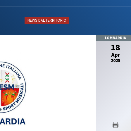
SETTORE TECNICO FEDERA
nze Orientali
Flamenco
Il Settore
Tap Dance
Regolamento
NEWS DAL TERRITORIO
untry Western
Struttura Regionale
Struttura Nazionale
 COREOGRAFICHE
News
LOMBARDIA
Albo Tecnici
18
ynchro Dance
eographic Dance
Apr
SETTORE ARBITRALE
how Freestyle
2025
Show
Il Settore
Regolamento
NZE NAZIONALI
Struttura
Moduli e Manuali
scio Unificato
Ballo da Sala
ALBO TECNICI/UFFICIALI DI G
NZE REGIONALI
News
Albo Ufficiali di Gara
cio Tradizionale
lk Romagnolo
SALUTE E ANTIDOPING
sta Romagnola