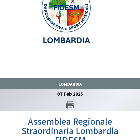
GARE
Contatti
Discipline
LOMBARDIA
Tesseramento
Territorio
07
Feb
2025
Formazione
Albo Soci
Assemblea Regionale
Straordinaria Lombardia