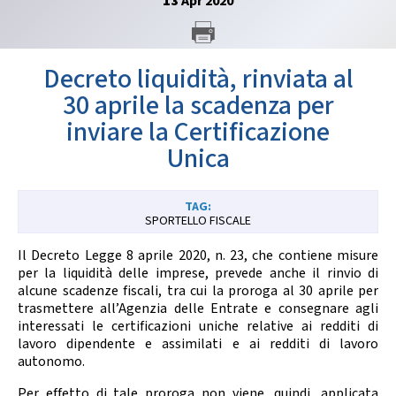
13
Apr
2020
GARE
Decreto liquidità, rinviata al
30 aprile la scadenza per
inviare la Certificazione
Unica
Contatti
Discipline
SPORTELLO FISCALE
Tesseramento
Territorio
Il Decreto Legge 8 aprile 2020, n. 23, che contiene misure
per la liquidità delle imprese, prevede anche il rinvio di
alcune scadenze fiscali, tra cui la proroga al 30 aprile per
trasmettere all’Agenzia delle Entrate e consegnare agli
Formazione
Albo Soci
interessati le certificazioni uniche relative ai redditi di
lavoro dipendente e assimilati e ai redditi di lavoro
autonomo.
Per effetto di tale proroga non viene, quindi, applicata