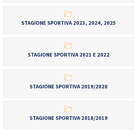
GARE
STAGIONE SPORTIVA 2023, 2024, 2025
STAGIONE SPORTIVA 2021 E 2022
Contatti
Discipline
Tesseramento
Territorio
STAGIONE SPORTIVA 2019/2020
Formazione
Albo Soci
STAGIONE SPORTIVA 2018/2019