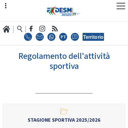
Regolamento dell'attività
LA FEDERAZIONE
sportiva
AREA SPORT
AREA TECNICA
STAGIONE SPORTIVA 2025/2026