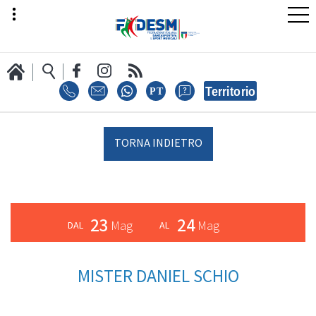
LA FEDERAZIONE
TORNA INDIETRO
AREA SPORT
23
24
Mag
Mag
AREA TECNICA
MISTER DANIEL SCHIO