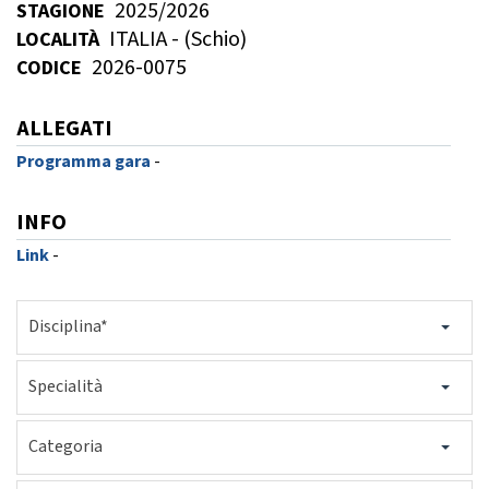
2025/2026
STAGIONE
GARE
ITALIA - (Schio)
LOCALITÀ
2026-0075
CODICE
ALLEGATI
Programma gara
-
Contatti
Discipline
INFO
Link
-
Tesseramento
Territorio
Disciplina*
Specialità
Formazione
Albo Soci
Categoria