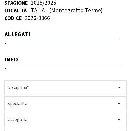
2025/2026
STAGIONE
GARE
ITALIA - (Montegrotto Terme)
LOCALITÀ
2026-0066
CODICE
ALLEGATI
-
Contatti
Discipline
INFO
-
Tesseramento
Territorio
Disciplina*
Specialità
Formazione
Albo Soci
Categoria