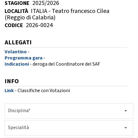
2025/2026
STAGIONE
GARE
ITALIA - Teatro francesco Cilea
LOCALITÀ
(Reggio di Calabria)
2026-0024
CODICE
ALLEGATI
Volantino
-
Contatti
Discipline
Programma gara
-
Indicazioni
-
deroga del Coordinatore del SAF
INFO
Tesseramento
Territorio
Link
-
Classifiche con Votazioni
Disciplina*
Formazione
Albo Soci
Specialità