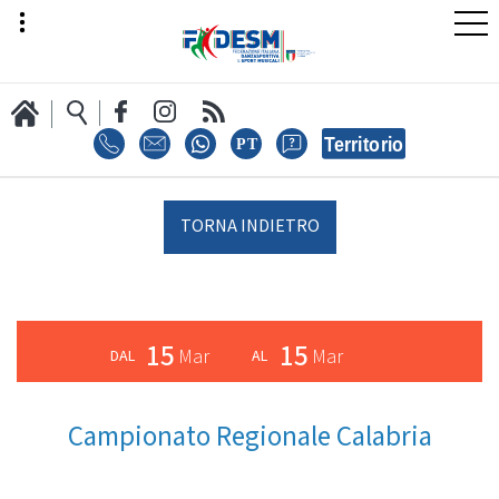
LA FEDERAZIONE
TORNA INDIETRO
AREA SPORT
15
15
Mar
Mar
AREA TECNICA
Campionato Regionale Calabria