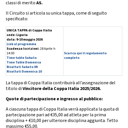
Calendario Gare
Media
classi di merito
AS.
Il Circuito si articola su unica tappa, come di seguito
specificato:
UNICA TAPPA di Coppa Italia
sede: Liguria
data: 9-10 maggio 2026
Link al programma
Scadenza Iscrizioni
: 28 Aprile h
14:00
Scarica qui il regolamento
Time table Sabato
completo
Time Table Domenica
Risultati Sabato 09
Risultati Domenica 10
La tappa di Coppa Italia contribuirà all’assegnazione del
titolo di
Vincitore della Coppa Italia 2025/2026.
Quote di partecipazione e ingresso al pubblico:
A ciascuna tappa di Coppa Italia verrà applicata la quota di
partecipazione pari ad €35,00 ad atleta per la prima
disciplina + €10,00 per ulteriore disciplina aggiunta. Tetto
massimo €55,00.