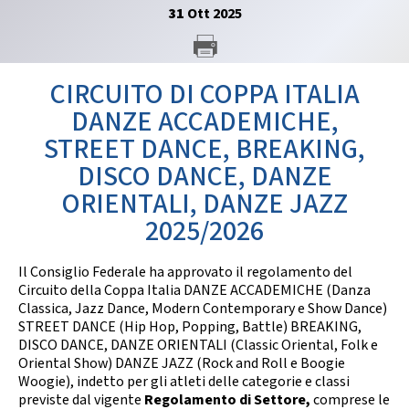
GARE
31
Ott
2025
CIRCUITO DI COPPA ITALIA
DANZE ACCADEMICHE,
STREET DANCE, BREAKING,
Contatti
Discipline
DISCO DANCE, DANZE
ORIENTALI, DANZE JAZZ
2025/2026
Tesseramento
Territorio
Il Consiglio Federale ha approvato il regolamento del
Circuito della Coppa Italia DANZE ACCADEMICHE (Danza
Classica, Jazz Dance, Modern Contemporary e Show Dance)
STREET DANCE (Hip Hop, Popping, Battle) BREAKING,
Formazione
Albo Soci
DISCO DANCE, DANZE ORIENTALI (Classic Oriental, Folk e
Oriental Show) DANZE JAZZ (Rock and Roll e Boogie
Woogie), indetto per gli atleti delle categorie e classi
previste dal vigente
Regolamento di Settore,
comprese le