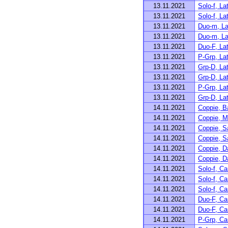
13.11.2021
Solo-f, La
13.11.2021
Solo-f, La
13.11.2021
Duo-m, La
13.11.2021
Duo-m, La
13.11.2021
Duo-F, La
13.11.2021
P-Grp, La
13.11.2021
Grp-D, La
13.11.2021
Grp-D, La
13.11.2021
P-Grp, La
13.11.2021
Grp-D, La
14.11.2021
Coppie, Ba
14.11.2021
Coppie, Me
14.11.2021
Coppie, Sa
14.11.2021
Coppie, Sa
14.11.2021
Coppie, D
14.11.2021
Coppie, D
14.11.2021
Solo-f, C
14.11.2021
Solo-f, C
14.11.2021
Solo-f, C
14.11.2021
Duo-F, Ca
14.11.2021
Duo-F, Ca
14.11.2021
P-Grp, Ca