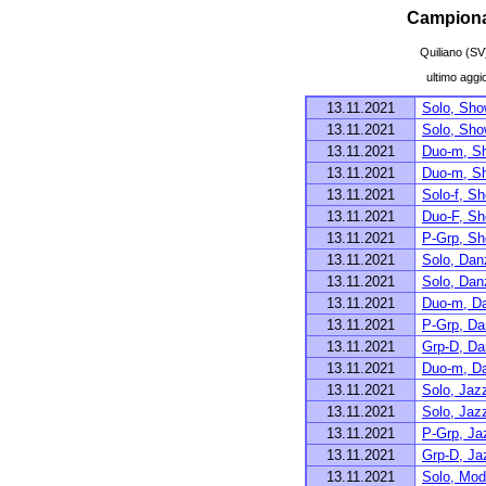
Campiona
Quiliano (S
ultimo aggi
13.11.2021
Solo, Sho
13.11.2021
Solo, Sho
13.11.2021
Duo-m, Sh
13.11.2021
Duo-m, Sh
13.11.2021
Solo-f, S
13.11.2021
Duo-F, Sh
13.11.2021
P-Grp, S
13.11.2021
Solo, Dan
13.11.2021
Solo, Dan
13.11.2021
Duo-m, Da
13.11.2021
P-Grp, Da
13.11.2021
Grp-D, Da
13.11.2021
Duo-m, Da
13.11.2021
Solo, Jaz
13.11.2021
Solo, Jaz
13.11.2021
P-Grp, Ja
13.11.2021
Grp-D, Ja
13.11.2021
Solo, Mod