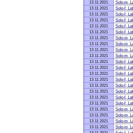
13.11.2021
Solo-m, La
13.11.2021
Solo-f, La
13.11.2021
Solo-f, La
13.11.2021
Solo-f, La
13.11.2021
Solo-f, La
13.11.2021
Solo-f, La
13.11.2021
Solo-m, La
13.11.2021
Solo-m, L
13.11.2021
Solo-m, L
13.11.2021
Solo-m, L
13.11.2021
Solo-f, La
13.11.2021
Solo-f, La
13.11.2021
Solo-f, La
13.11.2021
Solo-f, La
13.11.2021
Solo-f, La
13.11.2021
Solo-f, La
13.11.2021
Solo-f, La
13.11.2021
Solo-f, La
13.11.2021
Solo-m, La
13.11.2021
Solo-m, L
13.11.2021
Solo-m, L
13.11.2021
Solo-m, L
13.11.2021
Solo-f, La