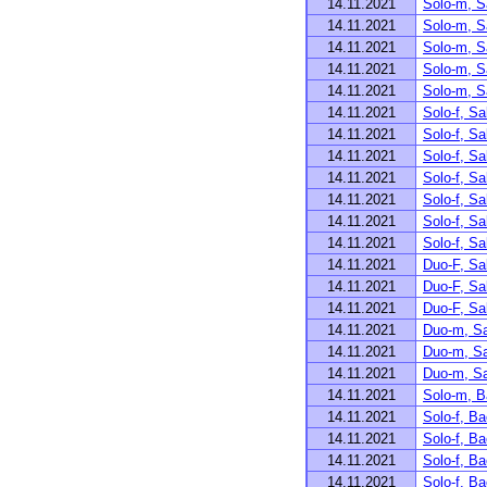
14.11.2021
Solo-m, Sa
14.11.2021
Solo-m, S
14.11.2021
Solo-m, Sa
14.11.2021
Solo-m, Sa
14.11.2021
Solo-m, S
14.11.2021
Solo-f, Sa
14.11.2021
Solo-f, Sa
14.11.2021
Solo-f, Sa
14.11.2021
Solo-f, Sa
14.11.2021
Solo-f, Sa
14.11.2021
Solo-f, Sa
14.11.2021
Solo-f, Sa
14.11.2021
Duo-F, Sal
14.11.2021
Duo-F, Sal
14.11.2021
Duo-F, Sa
14.11.2021
Duo-m, Sa
14.11.2021
Duo-m, Sa
14.11.2021
Duo-m, Sa
14.11.2021
Solo-m, B
14.11.2021
Solo-f, B
14.11.2021
Solo-f, Ba
14.11.2021
Solo-f, B
14.11.2021
Solo-f, Ba