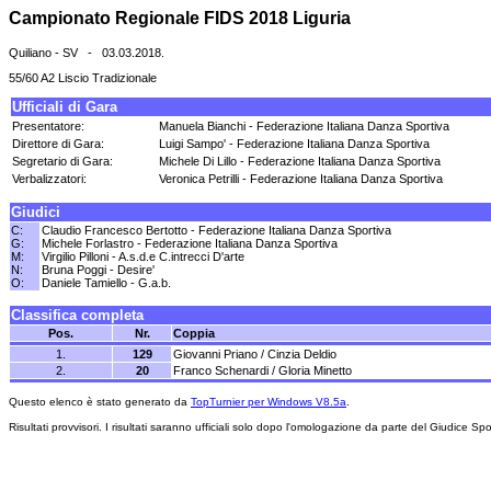
Campionato Regionale FIDS 2018 Liguria
Quiliano - SV - 03.03.2018.
55/60 A2 Liscio Tradizionale
Ufficiali di Gara
Presentatore:
Manuela Bianchi - Federazione Italiana Danza Sportiva
Direttore di Gara:
Luigi Sampo' - Federazione Italiana Danza Sportiva
Segretario di Gara:
Michele Di Lillo - Federazione Italiana Danza Sportiva
Verbalizzatori:
Veronica Petrilli - Federazione Italiana Danza Sportiva
Giudici
C:
Claudio Francesco Bertotto - Federazione Italiana Danza Sportiva
G:
Michele Forlastro - Federazione Italiana Danza Sportiva
M:
Virgilio Pilloni - A.s.d.e C.intrecci D'arte
N:
Bruna Poggi - Desire'
O:
Daniele Tamiello - G.a.b.
Classifica completa
Pos.
Nr.
Coppia
1.
129
Giovanni Priano / Cinzia Deldio
2.
20
Franco Schenardi / Gloria Minetto
Questo elenco è stato generato da
TopTurnier per Windows V8.5a
.
Risultati provvisori. I risultati saranno ufficiali solo dopo l'omologazione da parte del Giudice Spo