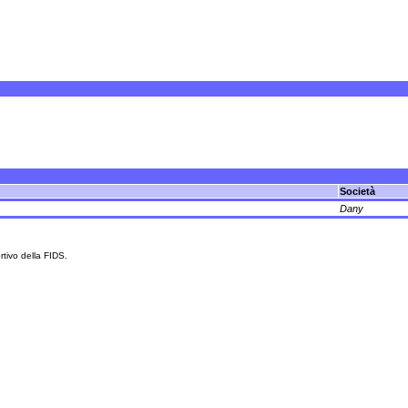
Società
Dany
rtivo della FIDS.