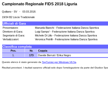
Campionato Regionale FIDS 2018 Liguria
Quiliano - SV - 03.03.2018.
19/34 B2 Liscio Tradizionale
Ufficiali di Gara
Presentatore:
Manuela Bianchi - Federazione Italiana Danza Sportiva
Direttore di Gara:
Luigi Sampo' - Federazione Italiana Danza Sportiva
Segretario di Gara:
Michele Di Lillo - Federazione Italiana Danza Sportiva
Verbalizzatori:
Veronica Petrilli - Federazione Italiana Danza Sportiva
Classifica completa
Pos.
Nr.
Coppia
1.
173
Davide Berruti / Erika Negro
Questo elenco è stato generato da
TopTurnier per Windows V8.5a
.
Risultati provvisori. I risultati saranno ufficiali solo dopo l'omologazione da parte del Giudice Spo