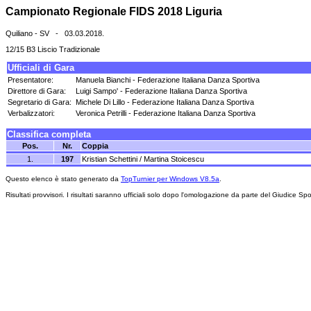
Campionato Regionale FIDS 2018 Liguria
Quiliano - SV - 03.03.2018.
12/15 B3 Liscio Tradizionale
Ufficiali di Gara
Presentatore:
Manuela Bianchi - Federazione Italiana Danza Sportiva
Direttore di Gara:
Luigi Sampo' - Federazione Italiana Danza Sportiva
Segretario di Gara:
Michele Di Lillo - Federazione Italiana Danza Sportiva
Verbalizzatori:
Veronica Petrilli - Federazione Italiana Danza Sportiva
Classifica completa
Pos.
Nr.
Coppia
1.
197
Kristian Schettini / Martina Stoicescu
Questo elenco è stato generato da
TopTurnier per Windows V8.5a
.
Risultati provvisori. I risultati saranno ufficiali solo dopo l'omologazione da parte del Giudice Spo