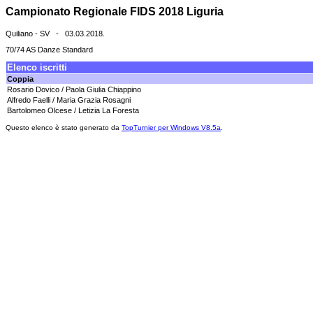
Campionato Regionale FIDS 2018 Liguria
Quiliano - SV - 03.03.2018.
70/74 AS Danze Standard
Elenco iscritti
Coppia
Rosario Dovico / Paola Giulia Chiappino
Alfredo Faelli / Maria Grazia Rosagni
Bartolomeo Olcese / Letizia La Foresta
Questo elenco è stato generato da
TopTurnier per Windows V8.5a
.