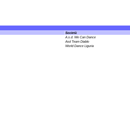
Società
A.s.d. We Can Dance
Asd Team Diablo
World Dance Liguria