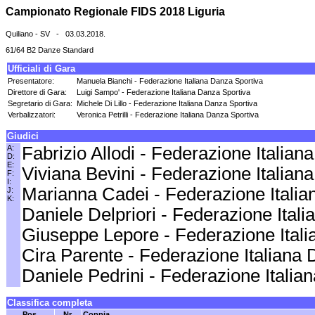
Campionato Regionale FIDS 2018 Liguria
Quiliano - SV - 03.03.2018.
61/64 B2 Danze Standard
Ufficiali di Gara
Presentatore:
Manuela Bianchi - Federazione Italiana Danza Sportiva
Direttore di Gara:
Luigi Sampo' - Federazione Italiana Danza Sportiva
Segretario di Gara:
Michele Di Lillo - Federazione Italiana Danza Sportiva
Verbalizzatori:
Veronica Petrilli - Federazione Italiana Danza Sportiva
Giudici
A:
Fabrizio Allodi - Federazione Italia
D:
E:
Viviana Bevini - Federazione Italia
F:
I:
Marianna Cadei - Federazione Itali
J:
K:
Daniele Delpriori - Federazione Ital
Giuseppe Lepore - Federazione Ital
Cira Parente - Federazione Italiana
Daniele Pedrini - Federazione Itali
Classifica completa
Pos.
Nr.
Coppia