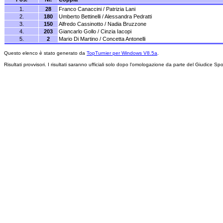
1.
28
Franco Canaccini / Patrizia Lani
2.
180
Umberto Bettinelli / Alessandra Pedratti
3.
150
Alfredo Cassinotto / Nadia Bruzzone
4.
203
Giancarlo Gollo / Cinzia Iacopi
5.
2
Mario Di Martino / Concetta Antonelli
Questo elenco è stato generato da
TopTurnier per Windows V8.5a
.
Risultati provvisori. I risultati saranno ufficiali solo dopo l'omologazione da parte del Giudice Spo