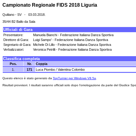
Campionato Regionale FIDS 2018 Liguria
Quiliano - SV - 03.03.2018.
35/44 B2 Ballo da Sala
Ufficiali di Gara
Presentatore:
Manuela Bianchi - Federazione Italiana Danza Sportiva
Direttore di Gara:
Luigi Sampo' - Federazione Italiana Danza Sportiva
Segretario di Gara:
Michele Di Lillo - Federazione Italiana Danza Sportiva
Verbalizzatori:
Veronica Petrilli - Federazione Italiana Danza Sportiva
Classifica completa
Pos.
Nr.
Coppia
1.
171
Luca Piombo / Valentina Colombo
Questo elenco è stato generato da
TopTurnier per Windows V8.5a
.
Risultati provvisori. I risultati saranno ufficiali solo dopo l'omologazione da parte del Giudice Spo