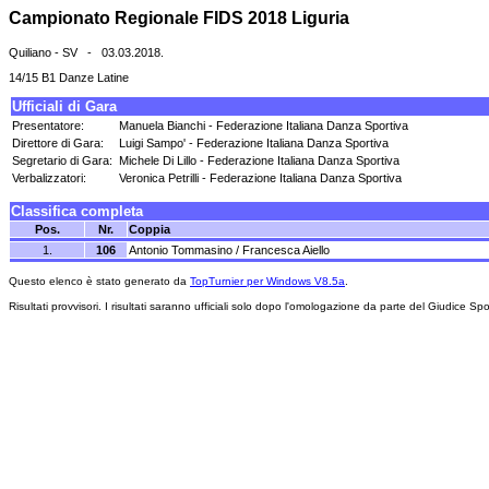
Campionato Regionale FIDS 2018 Liguria
Quiliano - SV - 03.03.2018.
14/15 B1 Danze Latine
Ufficiali di Gara
Presentatore:
Manuela Bianchi - Federazione Italiana Danza Sportiva
Direttore di Gara:
Luigi Sampo' - Federazione Italiana Danza Sportiva
Segretario di Gara:
Michele Di Lillo - Federazione Italiana Danza Sportiva
Verbalizzatori:
Veronica Petrilli - Federazione Italiana Danza Sportiva
Classifica completa
Pos.
Nr.
Coppia
1.
106
Antonio Tommasino / Francesca Aiello
Questo elenco è stato generato da
TopTurnier per Windows V8.5a
.
Risultati provvisori. I risultati saranno ufficiali solo dopo l'omologazione da parte del Giudice Spo