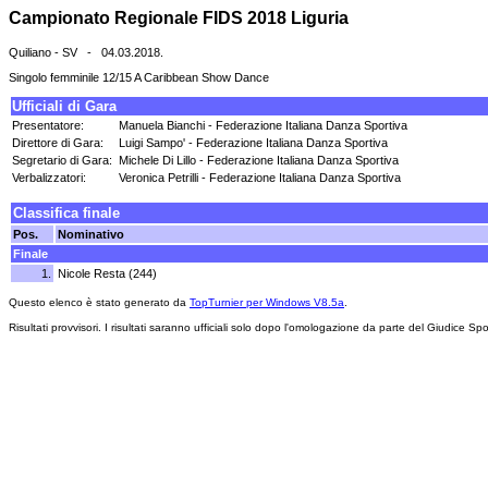
Campionato Regionale FIDS 2018 Liguria
Quiliano - SV - 04.03.2018.
Singolo femminile 12/15 A Caribbean Show Dance
Ufficiali di Gara
Presentatore:
Manuela Bianchi - Federazione Italiana Danza Sportiva
Direttore di Gara:
Luigi Sampo' - Federazione Italiana Danza Sportiva
Segretario di Gara:
Michele Di Lillo - Federazione Italiana Danza Sportiva
Verbalizzatori:
Veronica Petrilli - Federazione Italiana Danza Sportiva
Classifica finale
Pos.
Nominativo
Finale
1.
Nicole Resta (244)
Questo elenco è stato generato da
TopTurnier per Windows V8.5a
.
Risultati provvisori. I risultati saranno ufficiali solo dopo l'omologazione da parte del Giudice Spo