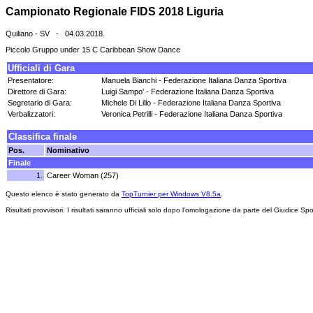
Campionato Regionale FIDS 2018 Liguria
Quiliano - SV - 04.03.2018.
Piccolo Gruppo under 15 C Caribbean Show Dance
Ufficiali di Gara
Presentatore:
Manuela Bianchi - Federazione Italiana Danza Sportiva
Direttore di Gara:
Luigi Sampo' - Federazione Italiana Danza Sportiva
Segretario di Gara:
Michele Di Lillo - Federazione Italiana Danza Sportiva
Verbalizzatori:
Veronica Petrilli - Federazione Italiana Danza Sportiva
Classifica finale
Pos.
Nominativo
Finale
1.
Career Woman (257)
Questo elenco è stato generato da
TopTurnier per Windows V8.5a
.
Risultati provvisori. I risultati saranno ufficiali solo dopo l'omologazione da parte del Giudice Spo