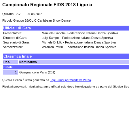
Campionato Regionale FIDS 2018 Liguria
Quiliano - SV - 04.03.2018.
Piccolo Gruppo 16/OL C Caribbean Show Dance
Ufficiali di Gara
Presentatore:
Manuela Bianchi - Federazione Italiana Danza Sportiva
Direttore di Gara:
Luigi Sampo' - Federazione Italiana Danza Sportiva
Segretario di Gara:
Michele Di Lillo - Federazione Italiana Danza Sportiva
Verbalizzatori:
Veronica Petrilli - Federazione Italiana Danza Sportiva
Classifica finale
Pos.
Nominativo
Finale
1.
Guaguancò in Paris (261)
Questo elenco è stato generato da
TopTurnier per Windows V8.5a
.
Risultati provvisori. I risultati saranno ufficiali solo dopo l'omologazione da parte del Giudice Spo