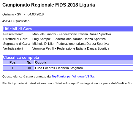
Campionato Regionale FIDS 2018 Liguria
Quiliano - SV - 04.03.2018.
45/54 D Quickstep
Ufficiali di Gara
Presentatore:
Manuela Bianchi - Federazione Italiana Danza Sportiva
Direttore di Gara:
Luigi Sampo' - Federazione Italiana Danza Sportiva
Segretario di Gara:
Michele Di Lillo - Federazione Italiana Danza Sportiva
Verbalizzatori:
Veronica Petrilli - Federazione Italiana Danza Sportiva
Classifica completa
Pos.
Nr.
Coppia
1.
101
Luca Focarelli / Isabella Stagnaro
Questo elenco è stato generato da
TopTurnier per Windows V8.5a
.
Risultati provvisori. I risultati saranno ufficiali solo dopo l'omologazione da parte del Giudice Spo