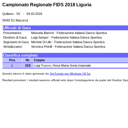
Campionato Regionale FIDS 2018 Liguria
Quiliano - SV - 04.03.2018.
55/60 D1 Mazurca
Ufficiali di Gara
Presentatore:
Manuela Bianchi - Federazione Italiana Danza Sportiva
Direttore di Gara:
Luigi Sampo' - Federazione Italiana Danza Sportiva
Segretario di Gara:
Michele Di Lillo - Federazione Italiana Danza Sportiva
Verbalizzatori:
Veronica Petrilli - Federazione Italiana Danza Sportiva
Classifica completa
Pos.
Nr.
Coppia
1.
219
Luigi Trucco / Anna Maria Sonia Imperiale
Questo elenco è stato generato da
TopTurnier per Windows V8.5a
.
Risultati provvisori. I risultati saranno ufficiali solo dopo l'omologazione da parte del Giudice Spo