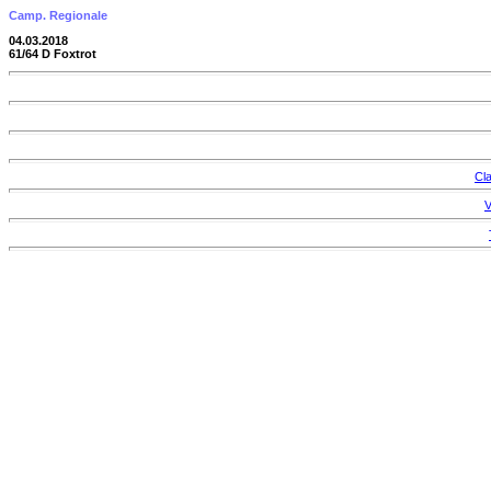
Camp. Regionale
04.03.2018
61/64 D Foxtrot
Cla
V