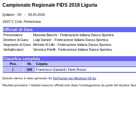
Campionato Regionale FIDS 2018 Liguria
Quiliano - SV - 04.03.2018.
19/27 C Cmb. Portoricana
Ufficiali di Gara
Presentatore:
Manuela Bianchi - Federazione Italiana Danza Sportiva
Direttore di Gara:
Luigi Sampo' - Federazione Italiana Danza Sportiva
Segretario di Gara:
Michele Di Lillo - Federazione Italiana Danza Sportiva
Verbalizzatori:
Veronica Petrilli - Federazione Italiana Danza Sportiva
Classifica completa
Pos.
Nr.
Coppia
1.
200
Francesco Gianardi / Irene Russo
Questo elenco è stato generato da
TopTurnier per Windows V8.5a
.
Risultati provvisori. I risultati saranno ufficiali solo dopo l'omologazione da parte del Giudice Spo