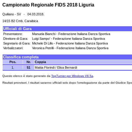
Campionato Regionale FIDS 2018 Liguria
Quiliano - SV - 04.03.2018.
14/15 B2 Cmb. Caraibica
Ufficiali di Gara
Presentatore:
Manuela Bianchi - Federazione Italiana Danza Sportiva
Direttore di Gara:
Luigi Sampo' - Federazione Italiana Danza Sportiva
Segretario di Gara:
Michele Di Lillo - Federazione Italiana Danza Sportiva
Verbalizzatori:
Veronica Petrilli - Federazione Italiana Danza Sportiva
Classifica completa
Pos.
Nr.
Coppia
1.
51
Mattia Florindi / Elisa Bernardi
Questo elenco è stato generato da
TopTurnier per Windows V8.5a
.
Risultati provvisori. I risultati saranno ufficiali solo dopo l'omologazione da parte del Giudice Spo