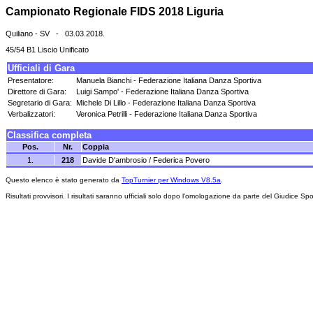
Campionato Regionale FIDS 2018 Liguria
Quiliano - SV - 03.03.2018.
45/54 B1 Liscio Unificato
Ufficiali di Gara
Presentatore:
Manuela Bianchi - Federazione Italiana Danza Sportiva
Direttore di Gara:
Luigi Sampo' - Federazione Italiana Danza Sportiva
Segretario di Gara:
Michele Di Lillo - Federazione Italiana Danza Sportiva
Verbalizzatori:
Veronica Petrilli - Federazione Italiana Danza Sportiva
Classifica completa
Pos.
Nr.
Coppia
1.
218
Davide D'ambrosio / Federica Povero
Questo elenco è stato generato da
TopTurnier per Windows V8.5a
.
Risultati provvisori. I risultati saranno ufficiali solo dopo l'omologazione da parte del Giudice Spo