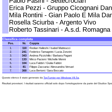
Paolo Pasini - Settecrociari
Erica Pezzi - Gruppo Cicognani Da
Mila Rontini - Gian Paolo E Mila Da
Rosella Sciurba - Argento Vivo
Roberto Tassinari - A.s.d. Romagna 
Classifica completa
Pos.
Nr.
Coppia
1.
110
Redian Halleshi / Isabel Matteucci
2.
241
Federico Tamagnini / Lucia Zonzini
3.
343
Andrea Pizzichillo / Barbara Pagani
4.
133
Mirco Pacioni / Michelle Menni
5.
104
Luca Fabbri / Giulia Fabbri
6.
81
Filippo Zaccaria / Alessandra Versari
7.
300
Luca Bertoni / Sara Boccato
Questo elenco è stato generato da
TopTurnier per Windows V8.5a
.
Risultati provvisori. I risultati saranno ufficiali solo dopo l'omologazione da parte del Giudice Spo