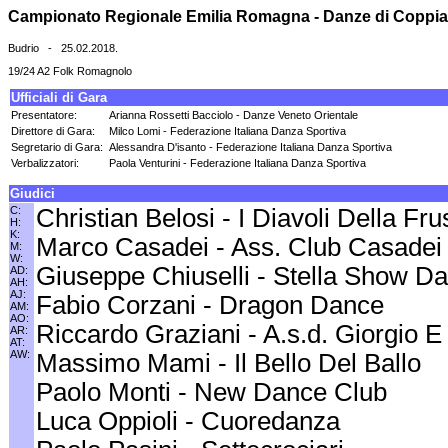
Campionato Regionale Emilia Romagna - Danze di Coppia
Budrio - 25.02.2018.
19/24 A2 Folk Romagnolo
Ufficiali di Gara
Presentatore:
Arianna Rossetti Bacciolo - Danze Veneto Orientale
Direttore di Gara:
Milco Lomi - Federazione Italiana Danza Sportiva
Segretario di Gara:
Alessandra D'isanto - Federazione Italiana Danza Sportiva
Verbalizzatori:
Paola Venturini - Federazione Italiana Danza Sportiva
Giudici
C:
Christian Belosi - I Diavoli Della Fr
H:
K:
Marco Casadei - Ass. Club Casadei
M:
W:
Giuseppe Chiuselli - Stella Show D
AD:
AH:
AJ:
Fabio Corzani - Dragon Dance
AM:
AO:
Riccardo Graziani - A.s.d. Giorgio 
AR:
AT:
AW:
Massimo Mami - Il Bello Del Ballo
Paolo Monti - New Dance Club
Luca Oppioli - Cuoredanza