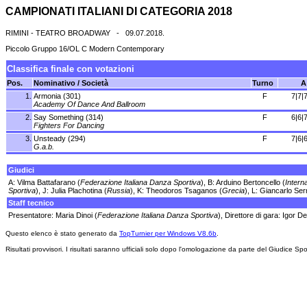
CAMPIONATI ITALIANI DI CATEGORIA 2018
RIMINI - TEATRO BROADWAY - 09.07.2018.
Piccolo Gruppo 16/OL C Modern Contemporary
Classifica finale con votazioni
Pos.
Nominativo / Società
Turno
A
1.
Armonia (301)
F
7|7|7
Academy Of Dance And Ballroom
2.
Say Something (314)
F
6|6|7
Fighters For Dancing
3.
Unsteady (294)
F
7|6|6
G.a.b.
Giudici
A: Vilma Battafarano (
Federazione Italiana Danza Sportiva
), B: Arduino Bertoncello (
Intern
Sportiva
), J: Julia Plachotina (
Russia
), K: Theodoros Tsaganos (
Grecia
), L: Giancarlo Sern
Staff tecnico
Presentatore: Maria Dinoi (
Federazione Italiana Danza Sportiva
), Direttore di gara: Igor D
Questo elenco è stato generato da
TopTurnier per Windows V8.6b
.
Risultati provvisori. I risultati saranno ufficiali solo dopo l'omologazione da parte del Giudice Spo