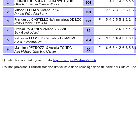
Riccardo ULFARI & Osanna BERTOLINI
F
1
1
1
1
3
2
3
3
3
1.
204
Obiettivo Danza Dance Studio
Vittorio LEDDA & Silvana IZZA
F
2
5
2
3
1
3
5
1
5
2.
160
Dance Point Academy
Francesco CASTELLO & Annunziata DE LEO
F
5
4
5
5
5
1
2
2
4
3.
172
Rosy Dance Club Asd
Franco PARDINI & Viviana VIVIANI
F
4
2
3
2
6
4
4
4
2
4.
74
Soy Guajiro Asd
Salvatore LEONE & Carmelina DI MAURO
F
3
3
4
6
4
5
1
6
1
5.
264
A.s.d. Eventful Life
Massimo PETROZZI & Aurelia FONDA
F
6
6
6
4
2
6
6
5
6
6.
80
Asd Milleluci Sporting Center
Questo elenco è stato generato da
TopTurnier per Windows V8.6b
.
Risultati provvisori. I risultati saranno ufficiali solo dopo l'omologazione da parte del Giudice Spo