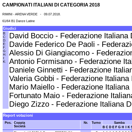
CAMPIONATI ITALIANI DI CATEGORIA 2018
RIMINI - ARENA VERDE - 09.07.2018.
61/64 B1 Danze Latine
Giudici
B:
David Boccio - Federazione Italiana
C:
D:
Davide Federico De Paoli - Federazi
E:
F:
Alessio Di Giangiacomo - Federazio
G:
H:
I:
Antonio Formisano - Federazione It
K:
Daniele Ginnetti - Federazione Itali
Valeria Gobbi - Federazione Italian
Mario Maiello - Federazione Italian
Fortunato Maio - Federazione Italia
Diego Zizzo - Federazione Italiana 
Report votazioni
Pos.
Coppia
Nr.
Turno
Samba
Società
B
C
D
E
F
G
H
I
K