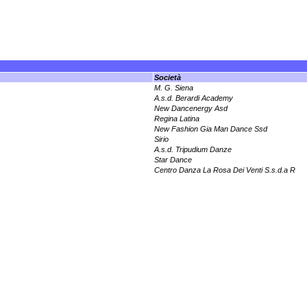
Società
M. G. Siena
A.s.d. Berardi Academy
New Dancenergy Asd
Regina Latina
New Fashion Gia Man Dance Ssd
Sirio
A.s.d. Tripudium Danze
Star Dance
Centro Danza La Rosa Dei Venti S.s.d.a R