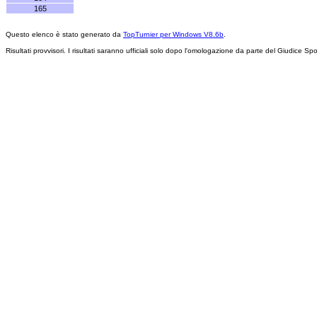
165
Questo elenco è stato generato da
TopTurnier per Windows V8.6b
.
Risultati provvisori. I risultati saranno ufficiali solo dopo l'omologazione da parte del Giudice Spo