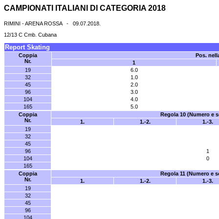
CAMPIONATI ITALIANI DI CATEGORIA 2018
RIMINI - ARENA ROSSA - 09.07.2018.
12/13 C Cmb. Cubana
Report Skating
Coppia
Pos. nell
Nr.
1
19
6.0
32
1.0
45
2.0
96
3.0
104
4.0
165
5.0
Coppia
Regola 10 (Numero e so
Nr.
1.
1.-2.
1.-3.
19
32
45
96
1
104
0
165
Coppia
Regola 11 (Numero e so
Nr.
1.
1.-2.
1.-3.
19
32
45
96
104