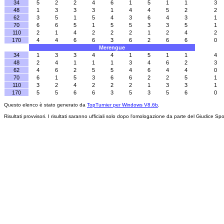
34
5
2
2
4
6
1
5
1
1
3
48
1
3
3
3
1
4
4
5
2
2
62
3
5
1
5
4
3
6
4
3
1
70
6
6
5
1
5
5
3
3
5
1
110
2
1
4
2
2
2
1
2
4
2
170
4
4
6
6
3
6
2
6
6
0
Merengue
34
1
3
3
4
4
1
5
1
1
4
48
2
4
1
1
1
3
4
6
2
3
62
4
6
2
5
5
4
6
4
4
0
70
6
1
5
3
6
6
2
2
5
1
110
3
2
4
2
2
2
1
3
3
1
170
5
5
6
6
3
5
3
5
6
0
Questo elenco è stato generato da
TopTurnier per Windows V8.6b
.
Risultati provvisori. I risultati saranno ufficiali solo dopo l'omologazione da parte del Giudice Spo