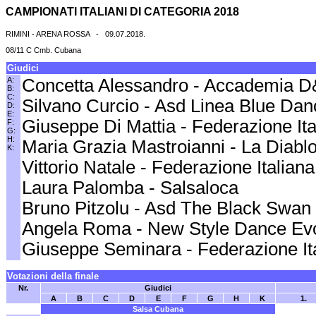
CAMPIONATI ITALIANI DI CATEGORIA 2018
RIMINI - ARENA ROSSA - 09.07.2018.
08/11 C Cmb. Cubana
Giudici
A:
Concetta Alessandro - Accademia 
B:
C:
Silvano Curcio - Asd Linea Blue Da
D:
E:
Giuseppe Di Mattia - Federazione It
F:
G:
H:
Maria Grazia Mastroianni - La Diab
K:
Vittorio Natale - Federazione Italia
Laura Palomba - Salsaloca
Bruno Pitzolu - Asd The Black Swan
Angela Roma - New Style Dance Ev
Giuseppe Seminara - Federazione It
Votazioni della finale
Nr.
Giudici
A
B
C
D
E
F
G
H
K
1.
Salsa Cubana