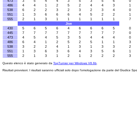
473
3
5
4
4
3
5
3
5
6
0
486
4
4
1
2
5
2
4
4
3
1
538
6
2
2
3
2
3
2
3
4
0
551
1
3
6
6
6
4
5
2
2
1
555
2
1
3
1
1
1
1
1
1
7
Jive
430
5
6
5
6
4
6
6
6
5
0
445
7
7
7
7
7
7
7
7
7
0
473
4
5
4
5
3
5
4
4
4
0
486
6
4
1
2
5
2
5
1
1
3
538
3
2
2
4
1
3
1
3
3
2
551
1
3
6
3
6
4
3
5
6
1
555
2
1
3
1
2
1
2
2
2
3
Questo elenco è stato generato da
TopTurnier per Windows V8.6b
.
Risultati provvisori. I risultati saranno ufficiali solo dopo l'omologazione da parte del Giudice Spo