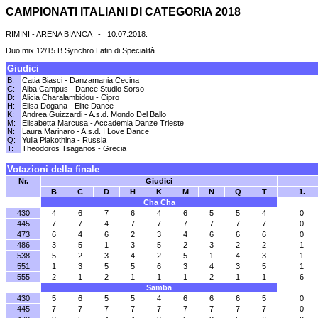
CAMPIONATI ITALIANI DI CATEGORIA 2018
RIMINI - ARENA BIANCA - 10.07.2018.
Duo mix 12/15 B Synchro Latin di Specialità
Giudici
B:
Catia Biasci - Danzamania Cecina
C:
Alba Campus - Dance Studio Sorso
D:
Alicia Charalambidou - Cipro
H:
Elisa Dogana - Elite Dance
K:
Andrea Guizzardi - A.s.d. Mondo Del Ballo
M:
Elisabetta Marcusa - Accademia Danze Trieste
N:
Laura Marinaro - A.s.d. I Love Dance
Q:
Yulia Plakothina - Russia
T:
Theodoros Tsaganos - Grecia
Votazioni della finale
Nr.
Giudici
B
C
D
H
K
M
N
Q
T
1.
Cha Cha
430
4
6
7
6
4
6
5
5
4
0
445
7
7
4
7
7
7
7
7
7
0
473
6
4
6
2
3
4
6
6
6
0
486
3
5
1
3
5
2
3
2
2
1
538
5
2
3
4
2
5
1
4
3
1
551
1
3
5
5
6
3
4
3
5
1
555
2
1
2
1
1
1
2
1
1
6
Samba
430
5
6
5
5
4
6
6
6
5
0
445
7
7
7
7
7
7
7
7
7
0