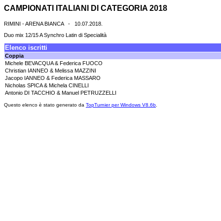
CAMPIONATI ITALIANI DI CATEGORIA 2018
RIMINI - ARENA BIANCA - 10.07.2018.
Duo mix 12/15 A Synchro Latin di Specialità
Elenco iscritti
Coppia
Michele BEVACQUA & Federica FUOCO
Christian IANNEO & Melissa MAZZINI
Jacopo IANNEO & Federica MASSARO
Nicholas SPICA & Michela CINELLI
Antonio DI TACCHIO & Manuel PETRUZZELLI
Questo elenco è stato generato da
TopTurnier per Windows V8.6b
.