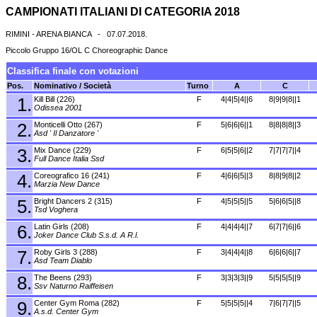
CAMPIONATI ITALIANI DI CATEGORIA 2018
RIMINI - ARENA BIANCA - 07.07.2018.
Piccolo Gruppo 16/OL C Choreographic Dance
Classifica finale con votazioni
Pos.
Nominativo / Società
Turno
A
C
1.
Kill Bill (226)
F
4|4|5|4||6
8|9|9|8||1
Odissea 2001
2.
Monticelli Otto (267)
F
5|6|6|6||1
8|8|8|8||3
Asd ' Il Danzatore '
3.
Mix Dance (229)
F
6|5|5|6||2
7|7|7|7||4
Full Dance Italia Ssd
4.
Coreografico 16 (241)
F
4|6|6|5||3
8|8|9|8||2
Marzia New Dance
5.
Bright Dancers 2 (315)
F
4|5|5|5||5
5|6|6|5||8
Tsd Voghera
6.
Latin Girls (208)
F
4|4|4|4||7
6|7|7|6||6
Joker Dance Club S.s.d. A R.l.
7.
Roby Girls 3 (288)
F
3|4|4|4||8
6|6|6|6||7
Asd Team Diablo
8.
The Beens (293)
F
3|3|3|3||9
5|5|5|5||9
Ssv Naturno Raiffeisen
9.
Center Gym Roma (282)
F
5|5|5|5||4
7|6|7|7||5
A.s.d. Center Gym