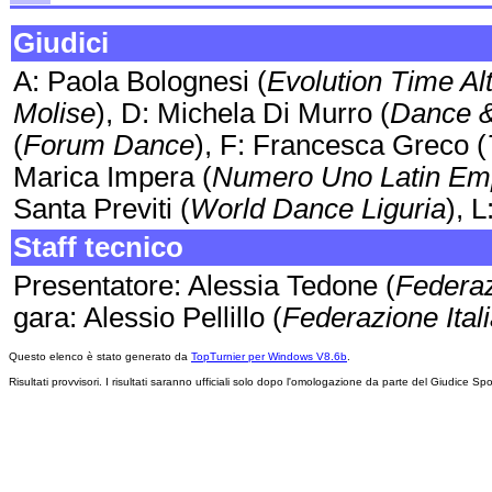
Giudici
A: Paola Bolognesi (
Evolution Time Al
Molise
), D: Michela Di Murro (
Dance 
(
Forum Dance
), F: Francesca Greco (
Marica Impera (
Numero Uno Latin Em
Santa Previti (
World Dance Liguria
), 
Staff tecnico
Presentatore: Alessia Tedone (
Federaz
gara: Alessio Pellillo (
Federazione Ital
Questo elenco è stato generato da
TopTurnier per Windows V8.6b
.
Risultati provvisori. I risultati saranno ufficiali solo dopo l'omologazione da parte del Giudice Spo