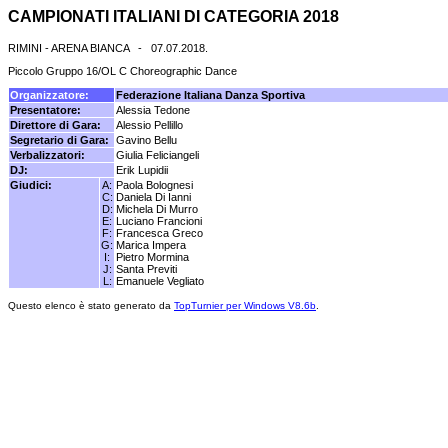
CAMPIONATI ITALIANI DI CATEGORIA 2018
RIMINI - ARENA BIANCA - 07.07.2018.
Piccolo Gruppo 16/OL C Choreographic Dance
Organizzatore:
Federazione Italiana Danza Sportiva
Presentatore:
Alessia Tedone
Direttore di Gara:
Alessio Pellillo
Segretario di Gara:
Gavino Bellu
Verbalizzatori:
Giulia Feliciangeli
DJ:
Erik Lupidii
Giudici:
A:
Paola Bolognesi
C:
Daniela Di Ianni
D:
Michela Di Murro
E:
Luciano Francioni
F:
Francesca Greco
G:
Marica Impera
I:
Pietro Mormina
J:
Santa Previti
L:
Emanuele Vegliato
Questo elenco è stato generato da
TopTurnier per Windows V8.6b
.