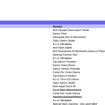
Società
Asd Olympia Dancesport Studio
Dance Floor
Danzando Arte In Movimento
Ogys Dance Studio
A.s.d. Vibralatine
Asd Team Diablo
Asd Sensazione Di Movimento Danza & Fitne
Dancing Forever Asd
A.s.d. Vibralatine
Top Dance Freedom
Dance Team Roma
Danze Veneto Orientale
Cento Per Cento Danza
Top Dance Freedom
A.s.d. Tocco Di Classe
Ogys Dance Studio
New Angel Ssd A Rl
A.s.d Team Ilenya Dance
Cento Per Cento Danza
Newdancemania2000asd
A.s.d. Vibralatine
Special Stars Dancing - Ass.sport.dilett