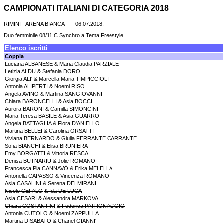
CAMPIONATI ITALIANI DI CATEGORIA 2018
RIMINI - ARENA BIANCA - 06.07.2018.
Duo femminile 08/11 C Synchro a Tema Freestyle
Elenco iscritti
Coppia
Luciana ALBANESE & Maria Claudia PARZIALE
Letizia ALDU & Stefania DORO
Giorgia ALI' & Marcella Maria TIMPICCIOLI
Antonia ALIPERTI & Noemi RISO
Angela AVINO & Martina SANGIOVANNI
Chiara BARONCELLI & Asia BOCCI
Aurora BARONI & Camilla SIMONCINI
Maria Teresa BASILE & Asia GUARRO
Angela BATTAGLIA & Flora D'ANIELLO
Martina BELLEI & Carolina ORSATTI
Viviana BERNARDO & Giulia FERRANTE CARRANTE
Sofia BIANCHI & Elisa BRUNIERA
Emy BORGATTI & Vittoria RESCA
Denisa BUTNARIU & Jolie ROMANO
Francesca Pia CANNAVÒ & Erika MELELLA
Antonella CAPASSO & Vincenza ROMANO
Asia CASALINI & Serena DELMIRANI
Nicole CEFALO
&
Ida DE LUCA
Asia CESARI & Alessandra MARKOVA
Chiara COSTANTINI
&
Federica PATRONAGGIO
Antonia CUTOLO & Noemi ZAPPULLA
Martina DISABATO & Chanel GIANNI'