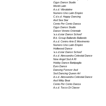
Ogys Dance Studio
World Latin
A.s.d. Vibralatine
Numero Uno Latin Empire
C.d.s.d. Happy Dancing
Asd Sea Star
Cento Per Cento Danza
Ogys Dance Studio
Danze Veneto Orientale
'a.s.d.star Dance School'
B.b. Group Ballando Ballando
A.s.d. Centro Arte E Movimento
Numero Uno Latin Empire
Holliwood Dance
'a.s.d.star Dance School'
A.s.d. Alessandra Celestial Dance
New Angel Ssd A Rl
Hobby Dance Battipaglia
Euro Dance
Dancing Forever Asd
Ssd Dancing Queen Arl
A.s.d. Alessandra Celestial Dance
Asd Witty Beat
Cento Per Cento Danza
A.s.d. Tocco Di Classe