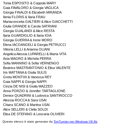
Tonia ESPOSITO & Coppola MARY
Gaia FAVALORO & Giorgia VAGLICA
Giorgia FINALDI & Elizabeth MIRANDA
Ilenia FLORIS & Ilaria FRAU
Mariaconcetta GALTIERI & Alice GIACCHETTI
Giulia GRANDE & Carola SATRIANI
Giorgia GUALANDI & Alice RESTA
Ilaria GUARDIGLIO & Ilaria IOIA
Giorgia GUERRA & Irene MORO
Elena IACOANGELI & Giorgia PETRUCCI
Vittoria LELLI & Arianna OLIANI
Angelica Alessia LUPARELLI & Marta VITA
Asia MAGRO & Michela PERRA
Sofia MANNINO & Sofia VERNENGO
Beatrice MASTRANTONIO & Elisa VALENTE
Iris MATTANA & Giulia SULIS
Greta MONTIXI & Vanessa REY
Gaia NAPPI & Giorgia NAPPI
Cinzia DE NISI & Giulia MAZZEO
Anna PORZIO & Jennifer TARTAGLIONE
Denise QUADRINI & Ludovica SANTIROCCO
Alessia ROCCA & Sara USAI
Chiara SCANO & Martina USAI
Alice SELLERI & Clelia SOLDI
Elisa DE STEFANO & Leocaria OLIVIERI
Questo elenco è stato generato da
TopTurnier per Windows V8.6b
.