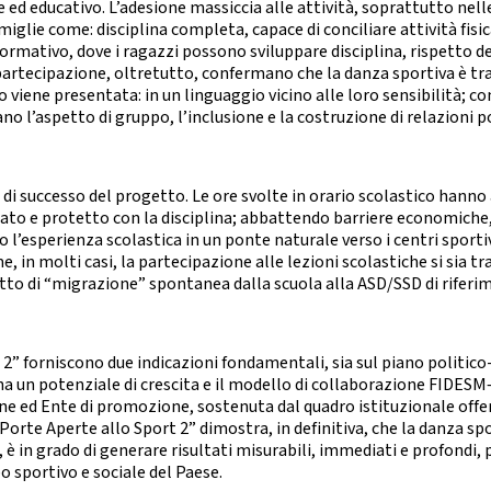
e ed educativo. L’adesione massiccia alle attività, soprattutto nelle
CHEERDANCE
iglie come: disciplina completa, capace di conciliare attività fisic
La Disciplina
formativo, dove i ragazzi possono sviluppare disciplina, rispetto de
di partecipazione, oltretutto, confermano che la danza sportiva è tra
o viene presentata: in un linguaggio vicino alle loro sensibilità; c
zano l’aspetto di gruppo, l’inclusione e la costruzione di relazioni p
 di successo del progetto. Le ore svolte in orario scolastico hanno
to e protetto con la disciplina; abbattendo barriere economiche,
o l’esperienza scolastica in un ponte naturale verso i centri sporti
 in molti casi, la partecipazione alle lezioni scolastiche si sia 
ffetto di “migrazione” spontanea dalla scuola alla ASD/SSD di riferi
 2” forniscono due indicazioni fondamentali, sia sul piano politico-
ha un potenziale di crescita e il modello di collaborazione FIDESM
ne ed Ente di promozione, sostenuta dal quadro istituzionale offer
orte Aperte allo Sport 2” dimostra, in definitiva, che la danza sp
i, è in grado di generare risultati misurabili, immediati e profondi
o sportivo e sociale del Paese.