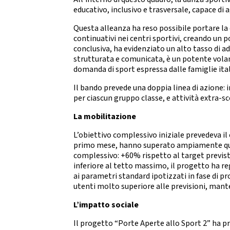
Da
DIRIGENTI SPORTIVI
educativo, inclusivo e trasversale, capace di a
Questa alleanza ha reso possibile portare la 
DANZ
UFFICIO STAMPA
continuativi nei centri sportivi, creando un 
D
conclusiva, ha evidenziato un alto tasso di
Mode
strutturata e comunicata, è un potente volan
GIUSTIZIA SPORTIVA
domanda di sport espressa dalle famiglie ita
Decisioni
Il bando prevede una doppia linea di azione: 
Regolamento
per ciascun gruppo classe, e attività extra-sc
Componenti e recapiti
STRE
La mobilitazione
SAFEGUARDING
E
L’obiettivo complessivo iniziale prevedeva il 
Policy
primo mese, hanno superato ampiamente quest
complessivo: +60% rispetto al target previsto
LOGO E PATROCINIO
inferiore al tetto massimo, il progetto ha re
ai parametri standard ipotizzati in fase di p
SETTO
utenti molto superiore alle previsioni, mante
CONTATTI
L’impatto sociale
ASSEMBLEA NAZIONALE
Il progetto “Porte Aperte allo Sport 2” ha p
SETTOR