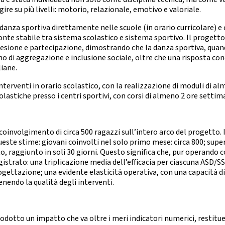
nze Filuzziane
gire su più livelli: motorio, relazionale, emotivo e valoriale.
TESTI TECNICI
danza sportiva direttamente nelle scuole (in orario curricolare) e
E ACCADEMICHE
ponte stabile tra sistema scolastico e sistema sportivo. Il progetto
anza Classica
 adesione e partecipazione, dimostrando che la danza sportiva, q
rn Contemporary
o di aggregazione e inclusione sociale, oltre che una risposta con
Jazz Dance
liane.
Show Dance
interventi in orario scolastico, con la realizzazione di moduli di 
olastiche presso i centri sportivi, con corsi di almeno 2 ore settim
ET E POP DANCE
Hip Hop
lectric Boogie
coinvolgimento di circa 500 ragazzi sull’intero arco del progetto. I 
Break Dance
e stime: giovani coinvolti nel solo primo mese: circa 800; supe
Street Show
, raggiunto in soli 30 giorni. Questo significa che, pur operando 
Disco Dance
gistrato: una triplicazione media dell’efficacia per ciascuna ASD/
rogettazione; una evidente elasticità operativa, con una capacità d
RE PARALIMPICO
nendo la qualità degli interventi.
La Disciplina
rodotto un impatto che va oltre i meri indicatori numerici, restit
E CHEERLEADING E