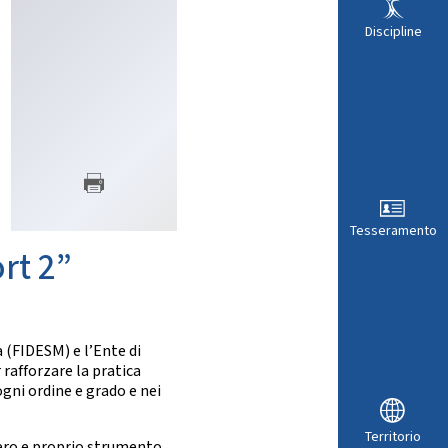
VISTI SPORTIVI
LE
Discipline
Tesseramento
rt 2”
ARA
 (FIDESM) e l’Ente di
rafforzare la pratica
ogni ordine e grado e nei
Territorio
vero e proprio strumento