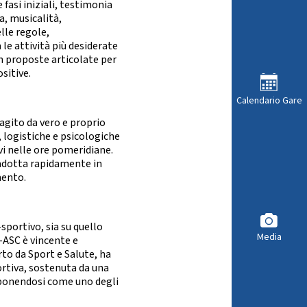
 fasi iniziali, testimonia
a, musicalità,
lle regole,
 le attività più desiderate
on proposte articolate per
ositive.
Calendario Gare
 agito da vero e proprio
 logistiche e psicologiche
vi nelle ore pomeridiane.
tradotta rapidamente in
mento.
sportivo, sia su quello
Media
–ASC è vincente e
to da Sport e Salute, ha
ortiva, sostenuta da una
, ponendosi come uno degli