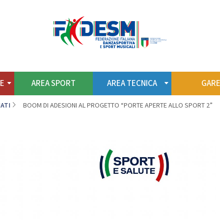
to
Territorio
Formazione
Albo S
REA SPORT
AREA TECNICA
NE
AREA SPORT
AREA TECNICA
GAR
ATI
BOOM DI ADESIONI AL PROGETTO “PORTE APERTE ALLO SPORT 2”
 INTERNAZIONALI
CENTRO STUDI E RICERCH
Standard
SCUOLA FEDERALE
tino Americane
Caraibiche
La Scuola
Jazz
Regolamento
Argentine
Struttura Nazionale
Hustle
Struttura Regionale
nze Afrolatine
Piano Formativo dei Tecnic
News
ANZE E.PO.CA