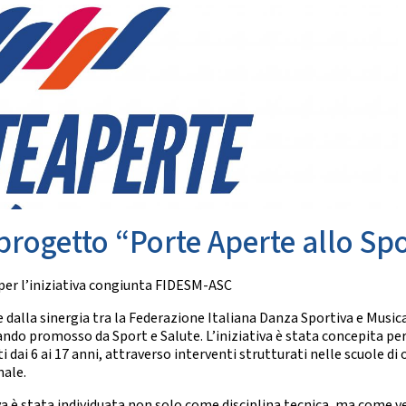
SETTORE TECNICO FEDERA
nze Orientali
Flamenco
Il Settore
Tap Dance
Regolamento
untry Western
Struttura Regionale
Struttura Nazionale
 COREOGRAFICHE
News
Albo Tecnici
ynchro Dance
eographic Dance
SETTORE ARBITRALE
how Freestyle
Show
Il Settore
Regolamento
progetto “Porte Aperte allo Spo
NZE NAZIONALI
Struttura
Moduli e Manuali
scio Unificato
 per l’iniziativa congiunta FIDESM-ASC
Ballo da Sala
ALBO TECNICI/UFFICIALI DI G
 dalla sinergia tra la Federazione Italiana Danza Sportiva e Musica
NZE REGIONALI
News
do promosso da Sport e Salute. L’iniziativa è stata concepita per 
Albo Ufficiali di Gara
 dai 6 ai 17 anni, attraverso interventi strutturati nelle scuole di 
cio Tradizionale
nale.
lk Romagnolo
SALUTE E ANTIDOPING
sta Romagnola
iva è stata individuata non solo come disciplina tecnica, ma come 