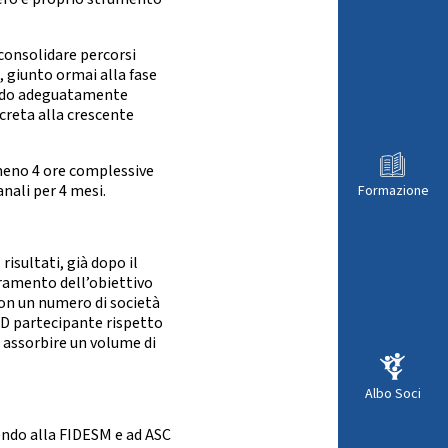
 consolidare percorsi
, giunto ormai alla fase
uando adeguatamente
creta alla crescente
almeno 4 ore complessive
anali per 4 mesi.
Formazione
risultati, già dopo il
ramento dell’obiettivo
con un numero di società
SSD partecipante rispetto
i assorbire un volume di
Albo Soci
uendo alla FIDESM e ad ASC