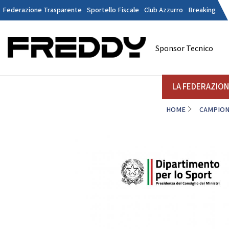
Federazione Trasparente
Sportello Fiscale
Club Azzurro
Breaking
Tesseramen
Contatti
Sponsor Tecnico
Discipline
LA FEDERAZIONE
A
LA FEDERAZIO
HOME
CAMPION
DANZE
STRUTTURA
Il Presidente
La
Consiglio Federale
Soci Onorari
Revisori dei Conti
Commissione Federali Atleti
Commissione Federale Tecnici
Da
Segreteria Generale
D
CORPORATE