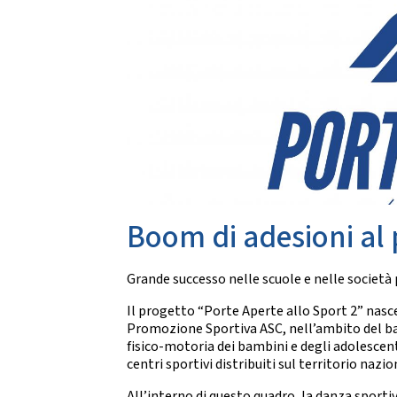
Da
CARTE FEDERALI E REGOLAMENTI
Documenti Federali
Co
Regolamento dell'attività sportiva
DANZE
TRASPARENZA
S
Albo Fornitori
Chor
Bandi di Gara
S
Bilanci
CONVENZIONI
Boom di adesioni al 
DA
Riproduzione musicale Siae-Scf
Li
Finanziamenti Credito Sportivo
Grande successo nelle scuole e nelle società
Assicurazione
Visite Medico Sportive FMSI
Il progetto “Porte Aperte allo Sport 2” nasce
DA
Enti di Promozione
Promozione Sportiva ASC, nell’ambito del ban
fisico-motoria dei bambini e degli adolescenti
Lis
centri sportivi distribuiti sul territorio nazio
BENEMERENZE
Fo
Fru
All’interno di questo quadro, la danza sport