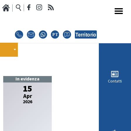
Media
Calendario Gare
oci
GARE
E
E
EVENTI
In evidenza
MODULISTICA RICHIESTA COMPETIZIONI
Contatti
15
Apr
ISCRIZIONE COMPETIZIONI
2026
INTERNAZIONALI
i
REGOLAMENTI E COMUNICAZIONI